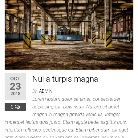
Nulla turpis magna
OCT
23
By
ADMIN
2018
Lorem ipsum dolor sit amet, consectetuer
0
adipiscing elit. Duis risus. Nullam sit amet
magna in magna gravida vehicula. Integer
imperdiet lectus quis justo. Etiam ligula pede, sagittis quis,
interdum ultricies, scelerisque eu. Etiam bibendum elit eget
erat. Neque porro quisquam est, qui dolorem ipsum quia