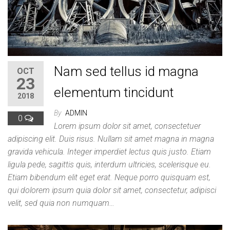
Nam sed tellus id magna
OCT
23
elementum tincidunt
2018
By
ADMIN
0
Lorem ipsum dolor sit amet, consectetuer
adipiscing elit. Duis risus. Nullam sit amet magna in magna
gravida vehicula. Integer imperdiet lectus quis justo. Etiam
ligula pede, sagittis quis, interdum ultricies, scelerisque eu.
Etiam bibendum elit eget erat. Neque porro quisquam est,
qui dolorem ipsum quia dolor sit amet, consectetur, adipisci
velit, sed quia non numquam…