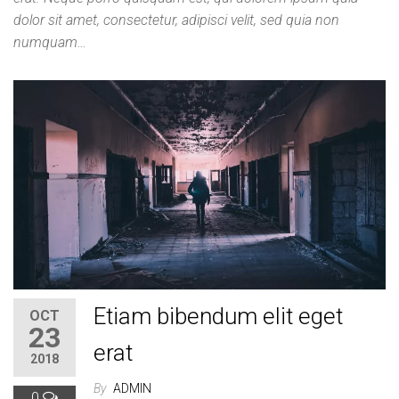
dolor sit amet, consectetur, adipisci velit, sed quia non
numquam…
Etiam bibendum elit eget
OCT
23
erat
2018
By
ADMIN
0