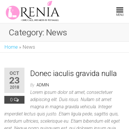
RENIA
One
MENU
call,
no
Category:
News
mess
is to
small
Home
»
News
Donec iaculis gravida nulla
OCT
23
By
ADMIN
2018
Lorem ipsum dolor sit amet, consectetuer
0
adipiscing elit. Duis risus. Nullam sit amet
magna in magna gravida vehicula. Integer
imperdiet lectus quis justo. Etiam ligula pede, sagittis quis,
interdum ultricies, scelerisque eu. Etiam bibendum elit eget
erat. Neque porro quisquam est, qui dolorem ipsum quia