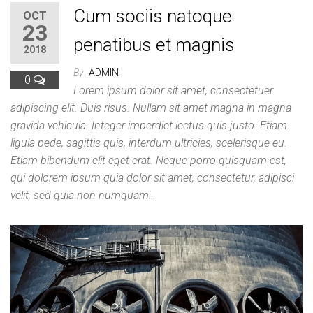
Cum sociis natoque
OCT
23
penatibus et magnis
2018
By
ADMIN
0
Lorem ipsum dolor sit amet, consectetuer
adipiscing elit. Duis risus. Nullam sit amet magna in magna
gravida vehicula. Integer imperdiet lectus quis justo. Etiam
ligula pede, sagittis quis, interdum ultricies, scelerisque eu.
Etiam bibendum elit eget erat. Neque porro quisquam est,
qui dolorem ipsum quia dolor sit amet, consectetur, adipisci
velit, sed quia non numquam…