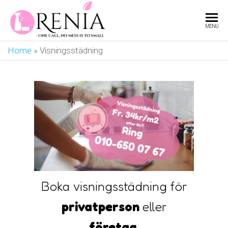
RENIA
One
MENU
call,
no
Home
»
Visningsstädning
mess
is to
small
Boka visningsstädning för
privatperson
eller
företag