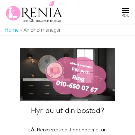
RENIA
One
MENU
call,
no
Home
»
Air BnB manager
mess
is to
small
Hyr du ut din bostad?
Låt Renia sköta ditt boende mellan